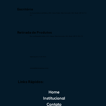
Escritório
Av. Nossa Senhora de Fátima, 2353 -
Carlos Prates - Belo Horizonte - MG -
Brasil - CEP: 30.710-
662
Retirada de Produtos
Rua José Benedito Antão, 249 -
Caiçara - Belo Horizonte - MG -
Brasil - CEP: 31.250-115
Telefone: (31) 2128-9100
vendas@labshopping.com.br
Links Rápidos:
Home
Institucional
Contato