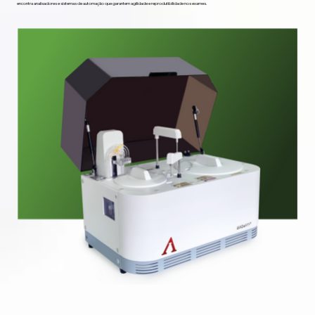
encontra analisadores e sistemas de automação que garantem agilidade e reprodutibilidade nos exames.