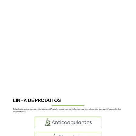
LINHA DE PRODUTOS
Soluções completas para sua rotina laboratorial. Trabalhamos com um portfólio rigorosamente selecionado para garantir a precisão dos
seus resultados.
Anticoagulantes