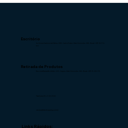
Escritório
Av. Nossa Senhora de Fátima, 2353 -
Carlos Prates - Belo Horizonte - MG -
Brasil - CEP: 30.710-
662
Retirada de Produtos
Rua José Benedito Antão, 249 -
Caiçara - Belo Horizonte - MG -
Brasil - CEP: 31.250-115
Telefone: (31) 2128-9100
vendas@labshopping.com.br
Links Rápidos: