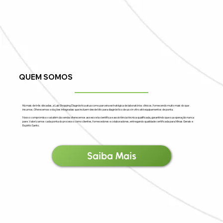
QUEM SOMOS
Há mais de três décadas, a Lab Shopping Diagnóstica atua como parceira estratégica de laboratórios clínicos, fornecendo muito mais do que
insumos. Oferecemos soluções integradas que incluem desde kits para diagnóstico de uso in vitro até equipamentos de ponta.
Nosso compromisso vai além da venda: oferecemos assessoria científica e assistência técnica qualificada, garantindo que sua operação nunca
pare. Valorizamos cada ponta do processo como clientes, fornecedores e colaboradores, entregando qualidade certificada para Minas Gerais e
Espírito Santo.
Saiba Mais