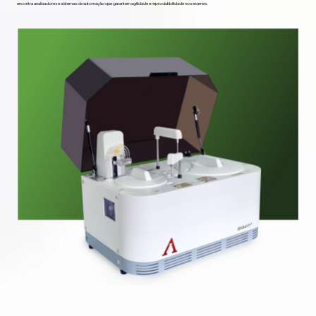
encontra analisadores e sistemas de automação que garantem agilidade e reprodutibilidade nos exames.