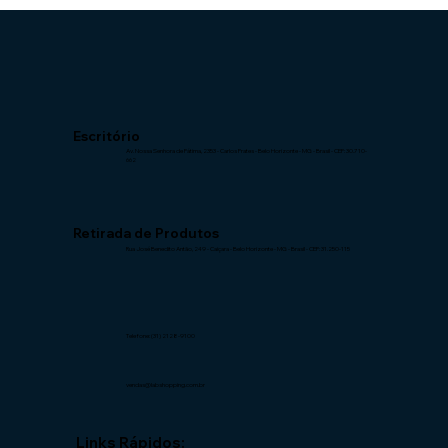
Escritório
Av. Nossa Senhora de Fátima, 2353 -
Carlos Prates - Belo Horizonte - MG -
Brasil - CEP: 30.710-
662
Retirada de Produtos
Rua José Benedito Antão, 249 -
Caiçara - Belo Horizonte - MG -
Brasil - CEP: 31.250-115
Telefone: (31) 2128-9100
vendas@labshopping.com.br
Links Rápidos: