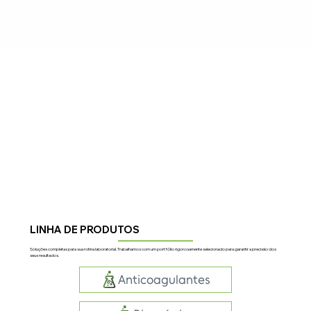
LINHA DE PRODUTOS
Soluções completas para sua rotina laboratorial. Trabalhamos com um portfólio rigorosamente selecionado para garantir a precisão dos
seus resultados.
Anticoagulantes