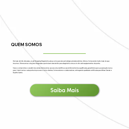
QUEM SOMOS
Há mais de três décadas, a Lab Shopping Diagnóstica atua como parceira estratégica de laboratórios clínicos, fornecendo muito mais do que
insumos. Oferecemos soluções integradas que incluem desde kits para diagnóstico de uso in vitro até equipamentos de ponta.
Nosso compromisso vai além da venda: oferecemos assessoria científica e assistência técnica qualificada, garantindo que sua operação nunca
pare. Valorizamos cada ponta do processo como clientes, fornecedores e colaboradores, entregando qualidade certificada para Minas Gerais e
Espírito Santo.
Saiba Mais