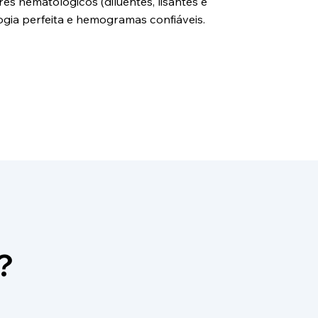
s hematológicos (diluentes, lisantes e
gia perfeita e hemogramas confiáveis.
?